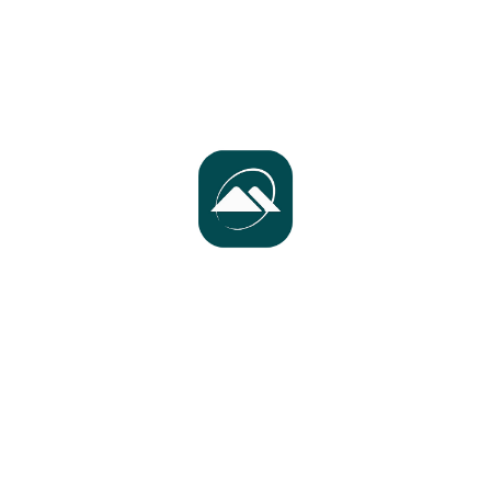
كلینیكێكی پزیشکی ددان پێویستی بە یاریدەدەر هەیە.
ناونیشان: سلێمانی ـ گەڕەکی سەرچنار
مەرجەکان:
١. ‎یاریدەدەری پزیشكی ددان یان بەشی پزیشكی تەواو كردبێ و شارەزای هەبێت.
٢. ‎یاریدەدەری پزیشك و ڕیسێپشن لە هەمان كات ئەركی ئەوە.
٣. ‎زمانی ئینگلیزی و عەرەبی بزانێت.
كاتی كاركردن: ١:٠٠ نیوەڕۆ بۆ ٨:٠٠ شەو
hatsApp
بنێرن بۆ
cv
تکایە ئەگەر تواوی مەرجەکانت تێدایە ئەوە