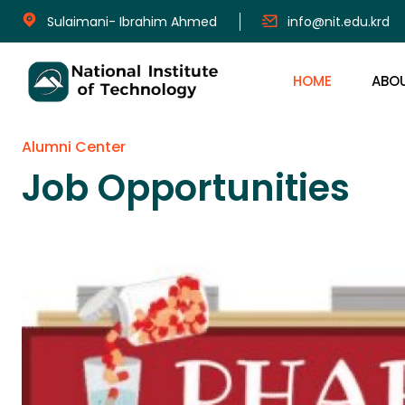
Sulaimani- Ibrahim Ahmed
info@nit.edu.krd
HOME
ABO
Alumni Center
Job Opportunities