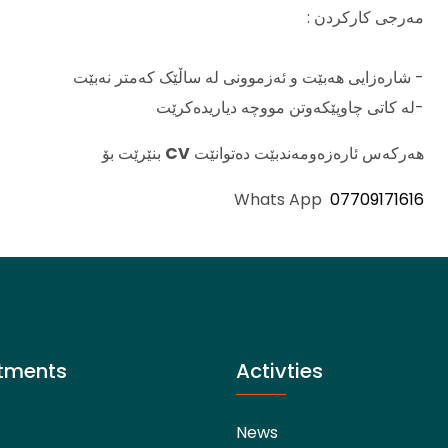
مەرجی کارکردن :
- شارەزایی هەبێت و ئەزموونی لە ساڵێک کەمتر نەبێت
-لە کاتی چاوپێکەوتن مووچە دیاریدەکرێت
بنێرێت بۆ
CV
هەرکەس ئارەزەومەندبێت دەتوانێت
07709171616
tments
Activties
News