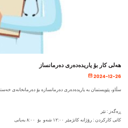
هەلی کار بۆ یاریدەدەری دەرمانساز
2024-12-26
سڵاو، پێویستمان بە یاریدەدەری دەرمانسازە بۆ دەرمانخانەی خەست.
ڕەگەز : نێر
کاتی کارکردن : رۆژانە کاتژمێر ١٢:٠٠ شەو بۆ ٨:٠٠ بەیانی