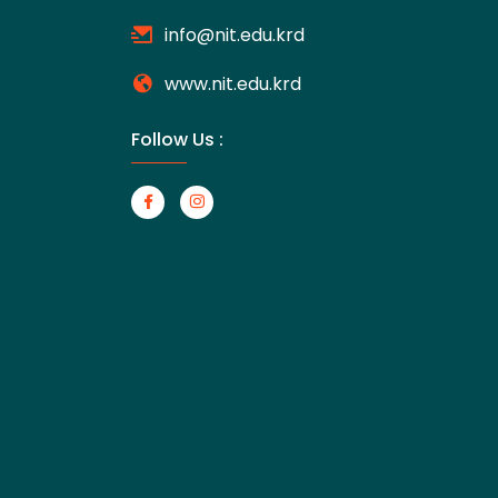
info@nit.edu.krd
www.nit.edu.krd
Follow Us :