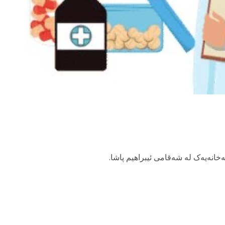
ەخانەیەک لە شەقامی ئیبراهیم پاشا