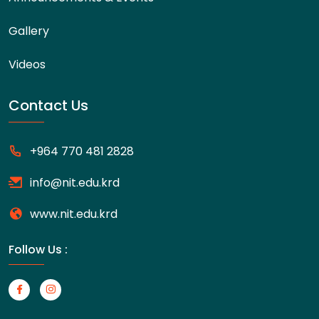
Gallery
Videos
Contact Us
+964 770 481 2828
info@nit.edu.krd
www.nit.edu.krd
Follow Us :