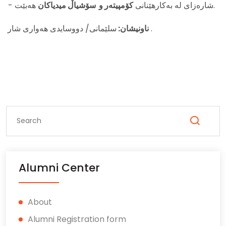
هەبێت.
- شارەزای لە بەکارهێنانی
کۆمپیتەر و سۆشیاڵ میدیاکان
سلێمانی/ دووسایدی هەواری شار .
ناونیشان:
Alumni Center
About
Alumni Registration form