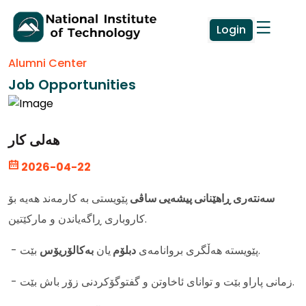
Login
Alumni Center
Job Opportunities
هەلی کار
2026-04-22
سەنتەری ڕاهێنانی پیشەیی ساڤی
پێویستی بە کارمەند هەیە بۆ
کاروباری ڕاگەیاندن و مارکێتین.
بێت.
- پێویستە هەڵگری بروانامەی
دبلۆم
یان
بەکالۆریۆس
- زمانی پاراو بێت و توانای ئاخاوتن و گفتوگۆکردنی زۆر باش بێت.