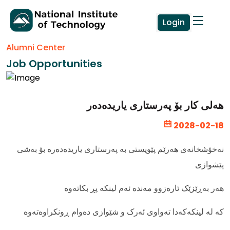
Login
Alumni Center
Job Opportunities
هەلی كار بۆ پەرستاری یاریدەدەر
2028-02-18
نەخۆشخانەی هەرێم پێویستی بە پەرستاری یاریدەدەرە بۆ بەشی
پێشوازی
هەر بەڕێزێک ئارەزوو مەندە ئەم لینکە پڕ بکاتەوە
کە لە لینکەکەدا تەواوی ئەرک و شێوازی دەوام ڕونکراوەتەوە