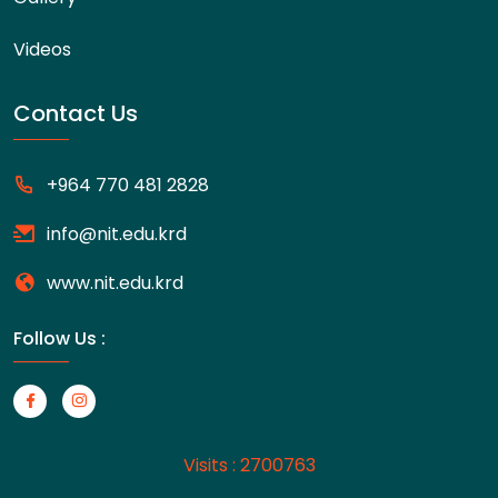
Videos
Contact Us
+964 770 481 2828
info@nit.edu.krd
www.nit.edu.krd
Follow Us :
Visits : 2700763