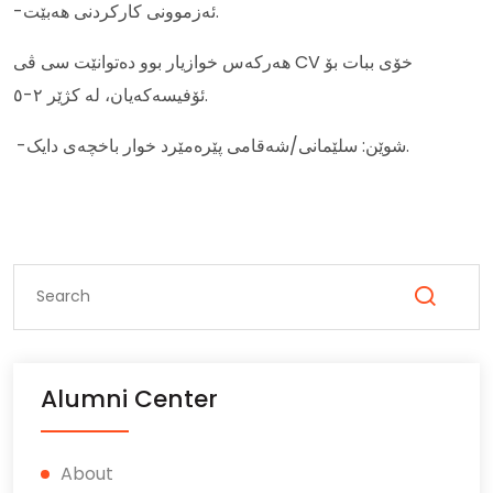
-ئەزموونی کارکردنی هەبێت.
هەركەس خوازیار بوو دەتوانێت سی ڤی CV خۆی ببات بۆ
ئۆفیسەکەیان، لە کژێر ٢-٥.
-شوێن: سلێمانی/شەقامی پێرەمێرد خوار باخچەی دایک.
Alumni Center
About