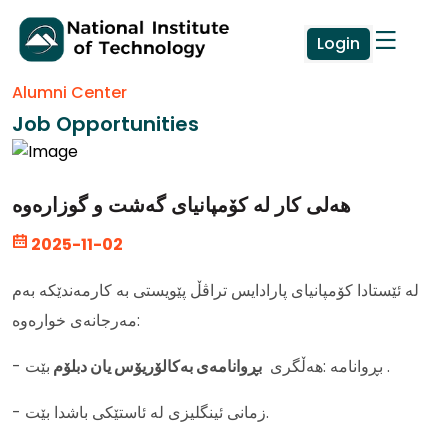
Login
Alumni Center
Job Opportunities
هەلی کار لە کۆمپانیای گەشت و گوزارەوە
2025-11-02
لە ئێستادا کۆمپانیای پارادایس تراڤڵ پێویستی بە کارمەندێکە بەم
مەرجانەی خوارەوە:
بێت .
- بڕوانامە :هەڵگری
بڕوانامەی بەكالۆریۆس یان دبلۆم
- زمانی ئینگلیزی لە ئاستێکی باشدا بێت.