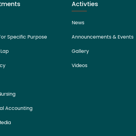
tments
Activties
News
For Specific Purpose
Announcements & Events
 Lap
Gallery
cy
Videos
Nursing
al Accounting
Media