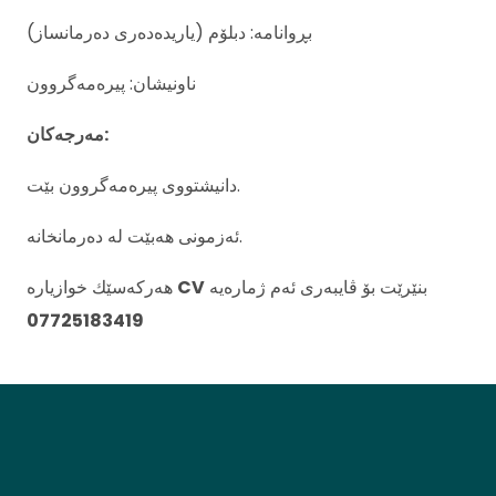
بڕوانامە: دبلۆم (یاریدەدەری دەرمانساز)
ناونیشان: پیرەمەگروون
مەرجەکان:
دانیشتووی پیرەمەگروون بێت.
ئەزمونی هەبێت لە دەرمانخانە.
هەرکەسێك خوازیارە
CV
بنێرێت بۆ ڤایبەری ئەم ژمارەیە
07725183419