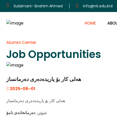
Sulaimani- Ibrahim Ahmed
info@nit.edu.krd
HOME
ABO
Alumni Center
Job Opportunities
هەلی کار بۆ یاریدەدەری دەرمانساز
2025-06-01
هەلی کار بۆ یاریدەدەری دەرمانساز
دەرمانخانەی نامۆ
شوێن: