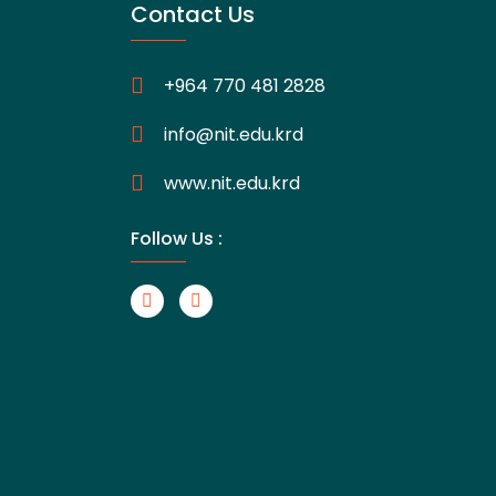
Contact Us
+964 770 481 2828
info@nit.edu.krd
www.nit.edu.krd
Follow Us :