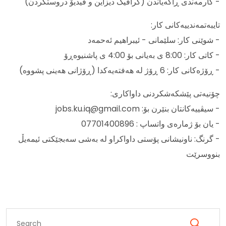
- کارمەندی ڕاگەیاندن (گرافیک دیزاین و ڤیدیۆ دروستکردن)
تایبەتمەندییەکانی کار:
- شوێنی کار: سلێمانی - ئیبراهیم ئەحمەد
- کاتی کار: 8:00 ی بەیانی بۆ 4:00 ی پاشنیوەڕۆ
- ڕۆژەکانی کار: 6 ڕۆژ لە هەفتەیەکدا (ڕۆژانی هەینی پشووە)
چۆنیەتی پێشکەشکردنی داواکاری:
- سیڤییەکانتان بنێرن بۆ: jobs.ku.iq@gmail.com
- یان بۆ ژمارەی واتساپ : 07701400896
- گرنگ: ناونیشانی پۆستی داواکراو لە بەشی سەبجێکتی ئیمەیڵ
بنووسرێت