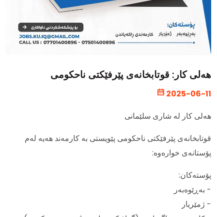
هەلی کار: قوتابخانەی پێرفێکتی ناحکومی
2025-06-11
هەلی کار لە شاری سلێمانی
قوتابخانەی پێرفێکتی ناحکومی پێویستی بە کارمەند هەیە لەم
پۆستانەی خوارەوە:
پۆستەکان:
- بەڕێوەبەر
- ژمێریار