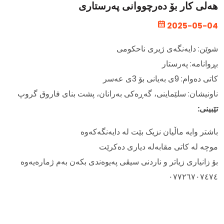
هەلی کار بۆ دەرچووانی پەرستاری
2025-05-04
شوێن: دایەنگەی ژیری ناحکومی
بڕوانامە: پەرستار
کاتی دەوام: 9ی بەیانی بۆ 3ی عەسر
ناونیشان: سلێماینی، گەڕەکی بەرانان، پشت بنای فاروق گروپ
تێبینی:
باشتر وایە ماڵیان نزیک بێت لە دایەنگەکەوە
موچە لە کاتی مقابەلە دیاری دەکرێت
بۆ زانیاری زیاتر و ناردنی سیڤی پەیوەندی بکەن بەم ژمارەیەوە
٠٧٧٢٦٧٠٧٤٧٤