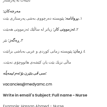
تایبەت بە پەرستار
:مەرجەکان
پێویستە دەرچووی بەشی پەرستاری بێت
. بڕوانامە:
١
زیاتر لە ساڵێك ئەزموونی هەبێت
. ئەزموونی کار:
٢
نێر
. ڕەگەز:
٣
پێویستە زمانی کوردی و عربی بەباشی بزانێت
زمان:
٤.
.ماڵی نزیك بێت یان کێشەی هاتووچۆی نەبێت
سی ڤی بنێرن بۆ ئەم ئیمەیڵە:
vacancies@medyamc.cm
Write in email's Subject: Full name - Nurse
Example: Hassan Ahmed - Nurse