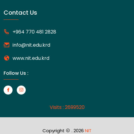
Contact Us
+964 770 481 2828
info@nit.edu.krd
www.nit.edu.krd
Follow Us :
Visits : 2699520
Copyright
. 2026
NIT