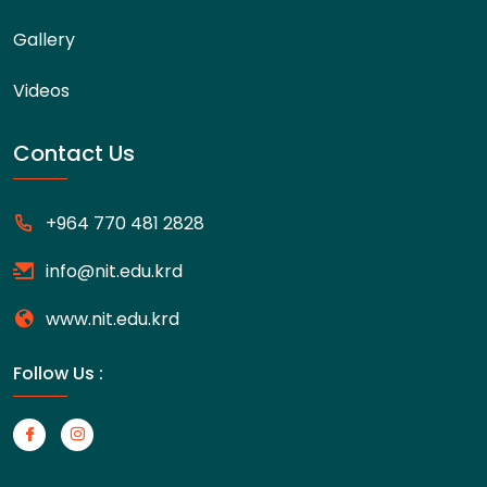
Gallery
Videos
Contact Us
+964 770 481 2828
info@nit.edu.krd
www.nit.edu.krd
Follow Us :