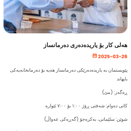
هەلی کار بۆ یاریدەدەری دەرمانساز
2025-03-26
پێویستمان بە یاریدەدەرێکی دەرمانساز هەیە بۆ دەرمانخانەیەکی
بایهاند
ڕەگەز: (مێ)
کاتی دەوام: شەفتی ڕۆژ ١:٠٠ بۆ ٧:٠٠ ئێوارە
شوێن: سلێمانی، بەکرەجۆ (گەڕەکی عەواڵ)