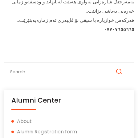
بەمەرجێک شارەزایی تەواوی هەبێت لەبایهاند و وەسفەو زمانی
عەرەبی بەباشی بزانێت..
هەرکەس خوازیارە با سیڤی بۆ ڤایبەری ئەم ژمارەیەبنێرێت..
٠٧٧٠٧٦٥٥٦٦٥
Alumni Center
About
Alumni Registration form