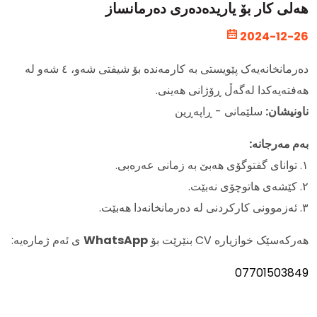
هەلی کار بۆ یاریدەدەری دەرمانساز
2024-12-26
دەرمانخانەیەک پێویستی بە کارمەندە بۆ شیفتی شەو، ٤ شەو لە
هەفتەیەکدا لەگەڵ ڕۆژانی هەینی.
ناونیشان:
سلێمانی - ڕاپەڕین
بەم مەرجانە:
۱. توانای گفتوگۆی هەبێ بە زمانی عەرەبی.
۲. کێشەی هاتوچۆی نەبێت.
۳. ئەزموونی کارکردنی لە دەرمانخانەدا هەبێت.
ی ئەم ژمارەیە:
WhatsApp
هەرکەسێک خوازیارە CV بنێرێت بۆ
07701503849